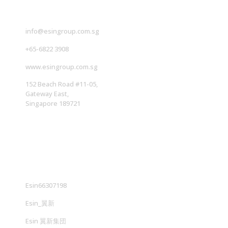
info@esingroup.com.sg
+65-6822 3908
www.esingroup.com.sg
152 Beach Road #11-05,
Gateway East,
Singapore 189721
社交媒体
Esin66307198
Esin_翼新
Esin 翼新集団