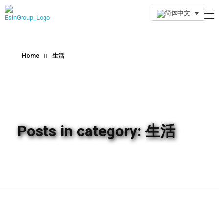
Esin Group
Esin Group Singapore
Home
生活
Posts in category: 生活