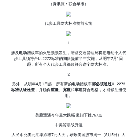
（资讯源：联合早报）
代步工具防火标准提前实施
1
涉及电动踏板车的火患频频发生，陆路交通管理局将把电动个人代
步工具须符合UL2272标准的期限提前半年实施，从
明年7月1日
起
，所有个人代步工具都须符合这个防火标准。
2
另外，从明年4月1日起，所有新的电动踏板车
都必须通过UL2272
标准认证检查
，并确保
重量
、
宽度
和
车速
符合规格，才能够注册使
用。
美股遭遇今年最大跌幅 道指下挫767点
中美贸易战升温
人民币兑美元汇率跌破7元大关，导致美国股市周一（8月5日）大