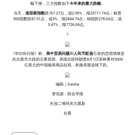
幅下挫，三大指数创下
今年来的最大跌幅
。
当天，
道琼斯指数
跌767.27点，或2.90%，报25717.74点；标普
500指数跌87.31点，或3%，报2844.74点；纳指跌278.03点，或
3.47%，报7726.04点。
1
《华尔街日报》称，
美中贸易问题
和
人民币贬值
引发的恐慌情绪是
此次股市大跌的主要原因。美国总统特朗普8月1日宣称要对3000
亿美元的中国输美商品征税，刺激美股连续下跌。
编辑｜Davina
资讯源：联合早报
长按二维码关注翼新
在看