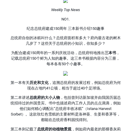
Weekly Top News
NO1.
纪念总统府建成150周年 三本新书介绍150趣事
总统府自创的冰糕叫什么？总统府面积有多大？府内最古老的树木
几岁了？这些关于总统府的小知识，你知多少？
为配合建成150周年的一系列庆祝活动，总统府特地推出
三本书
，
记载总统府150个鲜为人知的趣事。这三本书根据内容分为三册，
每本各有50个小趣事。
第一本有关
历史和文化
，追溯总统府的发展过程，例如总统府为何
现在占地约41公顷，相当于超过40个足球场。
第二本讲述
总统府的大小人物
，包括曾到访新加坡并由我国历届总
统招待过的外国贵宾。书中也描述府内工作人员的点点滴滴，例如
他们如何精心调配出“总统府丰收冰糕”（Istana Harvest
Sorbet）。这款玫红色雪糕的主要材料是洛神葵、生姜和香茅等，
都能在总统府香料园找得到。
第三本则记载了
总统府的动植物景观
，例如府内最老的那棵香灰莉