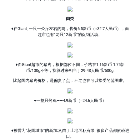
肉类
♦在Giant, 一只一公斤左右的鸡，售价6.5新币（≈32.7人民币），而
超市也有”两只12新币“的促销活动。
♦而Giant超市的猪肉，根据部位不同，价格在1.16新币-1.75新
币/100g不等，换算过来相当于29-43人民币/500g.
比起国内猪肉价格，是偏贵了点，不过也在可以接受的范围啦。
♦一整只烤鸡——4.9新币（≈24.6人民币）
♦被誉为“花园城市”的新加坡,由于土地面积有限, 很多产品都依赖进
口。