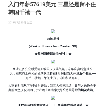
入门年薪57619美元 三星还是留不住
韩国千禧一代
2019年7月20日
生活
Esin 周报
(Weekly Hit news from
Zaobao SG
)
★星洲国庆活动别错过！★
为让更多公众感受新加坡国庆庆典气氛，今年庆典特意延长一
天，在庆典上亮相的机动队伍将在8月10日当天开进
五个邻里
——
兀兰，榜鹅，芽笼士乃，碧山和裕廊东。
大家届时能从下午约3时开始，到五大邻里现场，参与人民协会举
办的大型庆祝活动，并在晚上8时后欣赏
长达四分钟的烟花表演
。
★数百名粉丝聚集酒店门口，争睹曼联球星风采。★