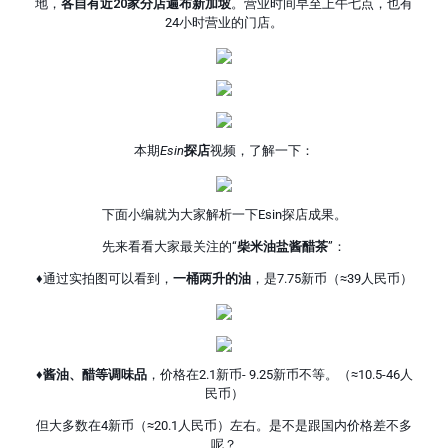
地，
各自有近20家分店遍布新加坡
。营业时间早至上午七点，也有
24小时营业的门店。
本期
Esin
探店
视频，了解一下：
下面小编就为大家解析一下Esin探店成果。
先来看看大家最关注的“
柴米油盐酱醋茶
”：
♦通过实拍图可以看到，
一桶两升的油
，是7.75新币（≈39人民币）
♦
酱油、醋等调味品
，价格在2.1新币- 9.25新币不等。（≈10.5-46人
民币）
但大多数在4新币（≈20.1人民币）左右。是不是跟国内价格差不多
呢？