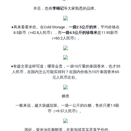
并且，也有
李锦记
等大家熟悉的品牌。
♦再来看看米价。在Cold Storage，
一袋2.5公斤的米
，平均价格在
8.5新币（≈42.8人民币），而
一袋4.5公斤的珍珠米
是11.95新币
（≈60.2人民币）。
♦有篇文章这样写道：哪里会贵，一袋10斤重的泰国香米，也才35
人民币，在国内怎么可能买得到？在国内价格为10斤泰国香米65
元人民币左右。
糖类
一般来说，越大袋越划算。一袋一公斤的白糖，售价只要1.9新
币（≈9.57人民币）。
因此，柴米油盐酱醋茶，在新加坡其实是算平价的。