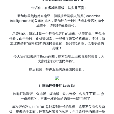
告诉你，在狮城吃顿饭，其实并不贵！
新加坡虽然地处东南亚，但根据经济学人智库(Economist
Intelligence Unit)公布的排名，新加坡在全球生活成本最高的10个
城市中，连续5年蝉联首位。
尽管如此，新加坡是一个很有包容性的城市。这里汇集世界各地
佳肴，由于地段、食材等因素，一些餐厅确实价格偏高。不过，新
加坡也是有“价格友好”的国民美食的，是只需5新币，也能享受的
美味！
今天我们就去到了Bugis商圈，探索当地上班族喜爱的美食，为
大家推荐四大“国民午餐”。
探店视频，带你近距离感受国民美食：
1. 国民连锁餐厅 Let’s Eat
炸脆虾咖喱饭、鱼排饭、卤肉饭、鱼片米粉、各类手工面…… 点
一份爱吃的，再来一杯香浓的奶茶——6新币够了！
每次饭点路过Let’s Eat, 总能看到长长的队伍。这里不仅有各类套
饭、现做的手工面，还有品种繁多的饮料，并且饮料平均每杯一块