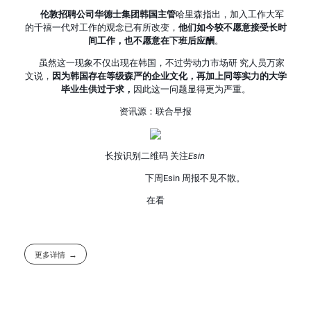
伦敦招聘公司华德士集团韩国主管
哈里森指出，加入工作大军
的千禧一代对工作的观念已有所改变，
他们如今较不愿意接受长时
间工作，也不愿意在下班后应酬
。
虽然这一现象不仅出现在韩国，不过劳动力市场研 究人员万家
文说，
因为韩国存在等级森严的企业文化，再加上同等实力的大学
毕业生供过于求，
因此这一问题显得更为严重。
资讯源：联合早报
长按识别二维码 关注
Esin
下周Esin 周报不见不散。
在看
更多详情