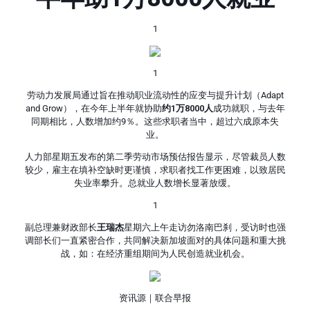
1
1
劳动力发展局通过旨在推动职业流动性的应变与提升计划（Adapt
and Grow），在今年上半年就协助
约1万8000人
成功就职，与去年
同期相比，人数增加约9％。这些求职者当中，超过六成原本失
业。
人力部星期五发布的第二季劳动市场预估报告显示，尽管裁员人数
较少，雇主在填补空缺时更谨慎，求职者找工作更困难，以致居民
失业率攀升。总就业人数增长显著放缓。
1
副总理兼财政部长
王瑞杰
星期六上午走访勿洛南巴刹，受访时也强
调部长们一直紧密合作，共同解决新加坡面对的具体问题和重大挑
战，如：在经济重组期间为人民创造就业机会。
资讯源｜联合早报