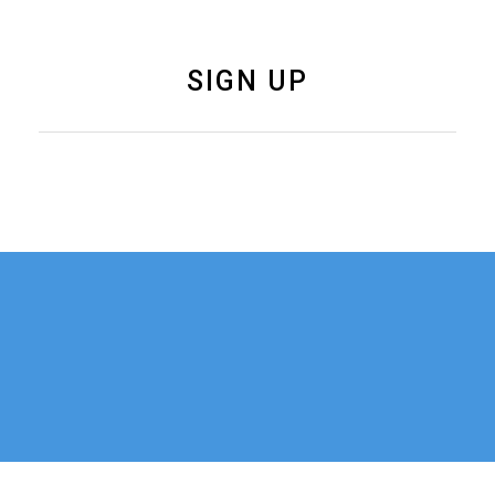
SIGN UP
如果您有关于新加坡
联系我们
移民、公司注册的任
何问题，可以通过电
话或邮件与我们联
系。