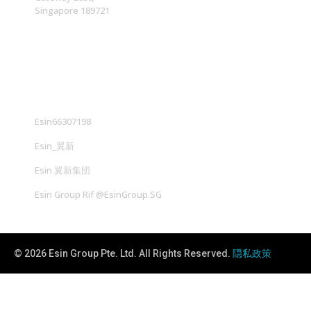
Singapore 189721
社交媒体
Esin66307198
Esin_翼新
Esin 翼新集団
Esin Group Rif @EsinGroup.SG
© 2026 Esin Group Pte. Ltd. All Rights Reserved.
隠私政策