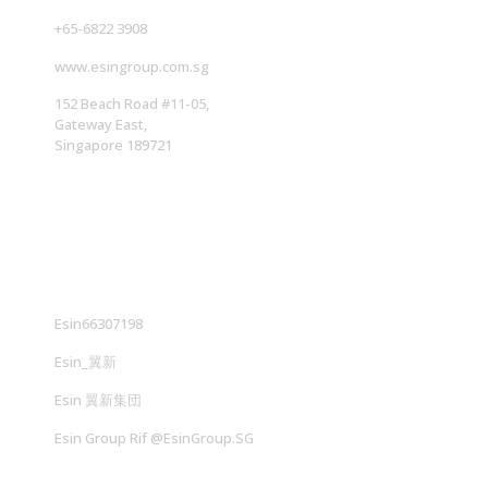
+65-6822 3908
www.esingroup.com.sg
152 Beach Road #11-05,
Gateway East,
Singapore 189721
社交媒体
Esin66307198
Esin_翼新
Esin 翼新集団
Esin Group Rif @EsinGroup.SG