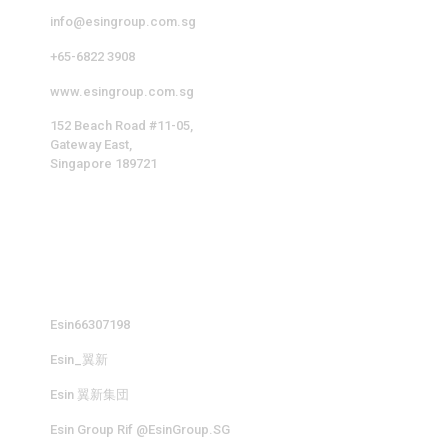
info@esingroup.com.sg
+65-6822 3908
www.esingroup.com.sg
152 Beach Road #11-05,
Gateway East,
Singapore 189721
社交媒体
Esin66307198
Esin_翼新
Esin 翼新集団
Esin Group Rif @EsinGroup.SG