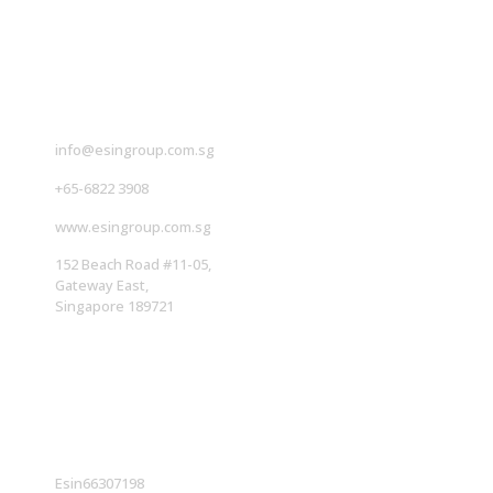
联系我们
info@esingroup.com.sg
+65-6822 3908
www.esingroup.com.sg
152 Beach Road #11-05,
Gateway East,
Singapore 189721
社交媒体
Esin66307198