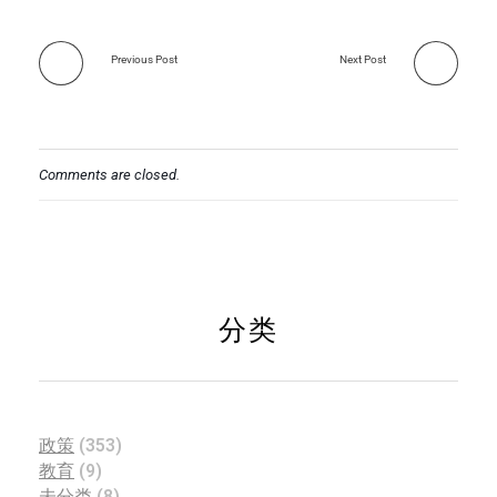
Previous Post
Next Post
Comments are closed.
分类
政策
(353)
教育
(9)
未分类
(8)