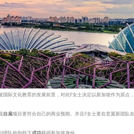
坡国际文化教育的发展前景，对此F女士决定以新加坡作为原点
现
自雇
项目更符合自己的商业预期。并且F女士更在意翼新团队
划团队的协助下
成功
获得新加坡身份。