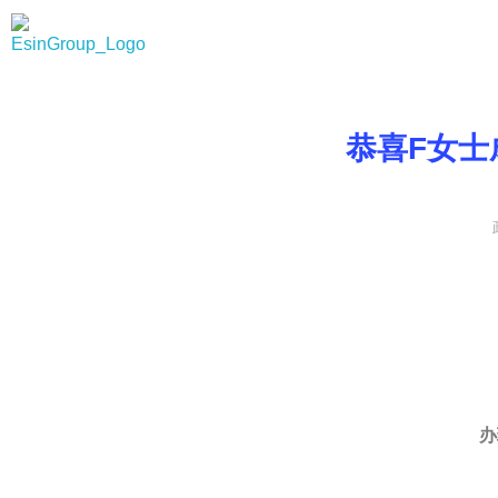
Esin Group
Esin Group Singapore
恭喜F女士
办