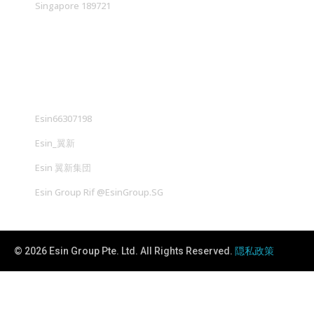
Singapore 189721
社交媒体
Esin66307198
Esin_翼新
Esin 翼新集団
Esin Group Rif @EsinGroup.SG
© 2026 Esin Group Pte. Ltd. All Rights Reserved.
隠私政策