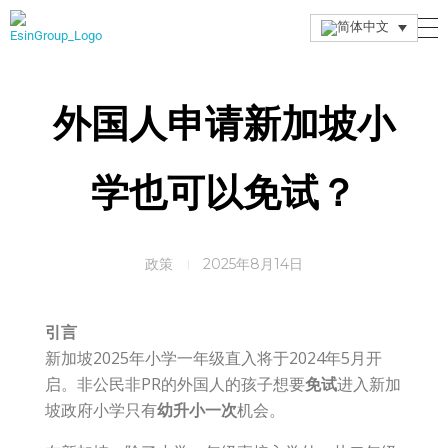
Esin Group
Esin Group Singapore
外国人申请新加坡小
学也可以免试？
政策
2025年8月14日
引言
新加坡2025年小学一年级直入将于2024年5月开
启。非公民非PR的外国人的孩子想要
免试
进入新加
坡政府小学只有
幼升小
一次
机会。