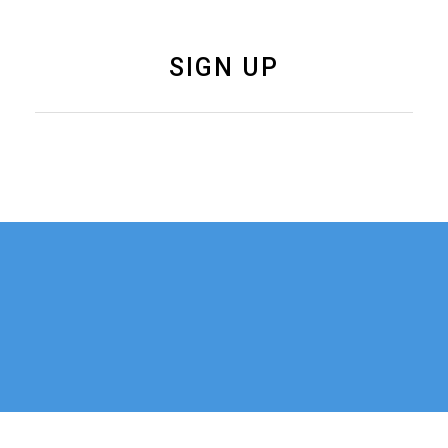
SIGN UP
如果您有关于新加坡
联系我们
移民、公司注册的任
何问题，可以通过电
话或邮件与我们联
系。