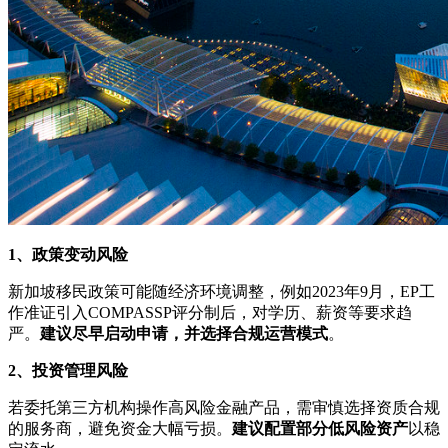
1、
政策变动风险
新加坡移民政策可能随经济环境调整，例如2023年9月，EP工
作准证引入COMPASSP评分制后，对学历、薪资等要求趋
严。
建议尽早启动申请，并选择合规运营模式
。
2、
投资管理风险
若委托第三方机构操作高风险金融产品，需审慎选择资质合规
的服务商，避免资金大幅亏损。
建议
配置部分低风险资产
以稳