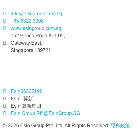
info@esingroup.com.sg
+65-6822 3908
www.esingroup.com.sg
152 Beach Road #11-05,
Gateway East,
Singapore 189721
社交媒体
Esin66307198
Esin_翼新
Esin 翼新集団
Esin Group Rif @EsinGroup.SG
© 2026 Esin Group Pte. Ltd. All Rights Reserved.
隠私政策