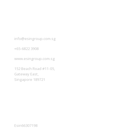
联系我们
info@esingroup.com.sg
+65-6822 3908
www.esingroup.com.sg
152 Beach Road #11-05,
Gateway East,
Singapore 189721
社交媒体
Esin66307198