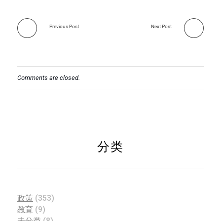
Previous Post
Next Post
Comments are closed.
分类
政策
(353)
教育
(9)
未分类
(8)