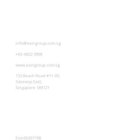
联系我们
info@esingroup.com.sg
+65-6822 3908
www.esingroup.com.sg
152 Beach Road #11-05,
Gateway East,
Singapore 189721
社交媒体
Esin66307198