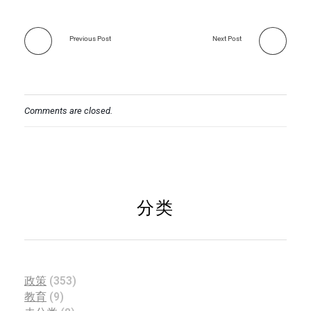
Previous Post
Next Post
Comments are closed.
分类
政策
(353)
教育
(9)