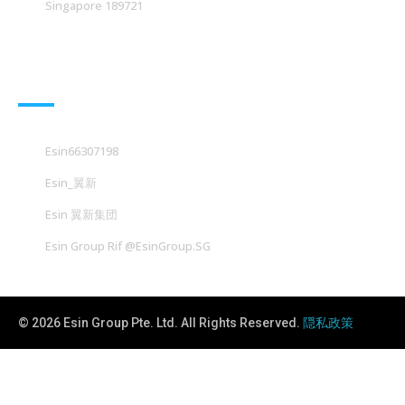
Singapore 189721
社交媒体
Esin66307198
Esin_翼新
Esin 翼新集団
Esin Group Rif @EsinGroup.SG
© 2026 Esin Group Pte. Ltd. All Rights Reserved.
隠私政策