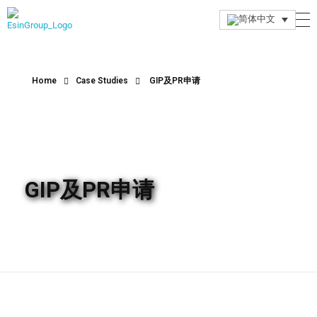
Esin Group
Esin Group Singapore
Home
Case Studies
GIP及PR申请
GIP及PR申请