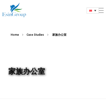
Esin Group
Esin Group Singapore
Home
Case Studies
家族办公室
家族办公室