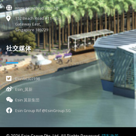
www.esingroup.com.sg
152 Beach Road #11-05,
Gateway East,
Singapore 189721
社交媒体
Esin66307198
Esin_翼新
Esin 翼新集団
Esin Group Rif @EsinGroup.SG