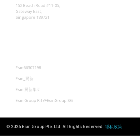
152 Beach Road #11-05,
Gateway East,
Singapore 189721
社交媒体
Esin66307198
Esin_翼新
Esin 翼新集団
Esin Group Rif @EsinGroup.SG
© 2026 Esin Group Pte. Ltd. All Rights Reserved.
隠私政策