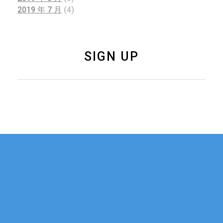
2019 年 7 月
(4)
SIGN UP
如果您有关于新加坡
联系我们
移民、公司注册的任
何问题，可以通过电
话或邮件与我们联
系。