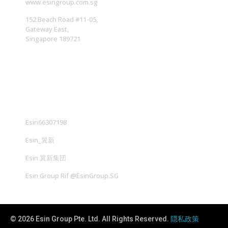
www.esingroup.com.sg
152 Beach Road #11-05,
Gateway East,
Singapore 189721
社交媒体
Esin66307198
Esin_翼新
Esin 翼新集団
Esin Group Rif @EsinGroup.SG
© 2026 Esin Group Pte. Ltd. All Rights Reserved.
隠私政策