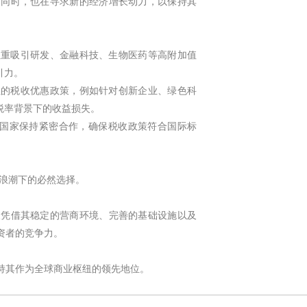
的同时，也在寻求新的经济增长动力，以保持其
注重吸引研发、金融科技、生物医药等高附加值
引力。
性的税收优惠政策，例如针对创新企业、绿色科
税率背景下的收益损失。
他国家保持紧密合作，确保税收政策符合国际标
革浪潮下的必然选择。
坡凭借其稳定的营商环境、完善的基础设施以及
资者的竞争力。
持其作为全球商业枢纽的领先地位。