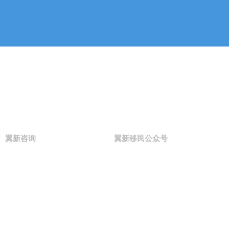
如果您有关于新加坡移民、公司注
联系我们
翼新咨询
翼新移民公众号