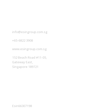
联系我们
info@esingroup.com.sg
+65-6822 3908
www.esingroup.com.sg
152 Beach Road #11-05,
Gateway East,
Singapore 189721
社交媒体
Esin66307198