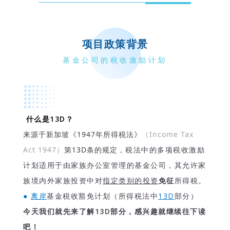
项
目政策背景
基金公司的税收激励计划
什么是13D？
来源于新加坡《1947年所得税法》
（Income Tax
Act 1947）
第13D条的规定，
税法中的多项税收激励
计划适用于由家族办公室管理的基金公司，其允许家
族境内外家族投资中对
指定类别的投资
免征
所得税。
●
离岸
基金税收豁免计划（所得税法中
13D
部分）
今天我们就先来了解13D部分，感兴趣就继续往下读
吧！