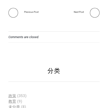
Previous Post
Next Post
Comments are closed.
分类
政策
(353)
教育
(9)
未分类
(8)