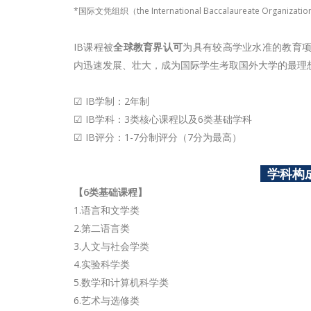
*国际文凭组织（the International Baccalaureate Organizat
IB课程被
全球教育界认可
为具有较高学业水准的教育
内迅速发展、壮大，成为国际学生考取国外大学的最理
☑ IB学制：2年制
☑ IB学科：3类核心课程以及6类基础学科
☑ IB评分：1-7分制评分（7分为最高）
学科构
【6类基础课程】
1.语言和文学类
2.第二语言类
3.人文与社会学类
4.实验科学类
5.数学和计算机科学类
6.艺术与选修类