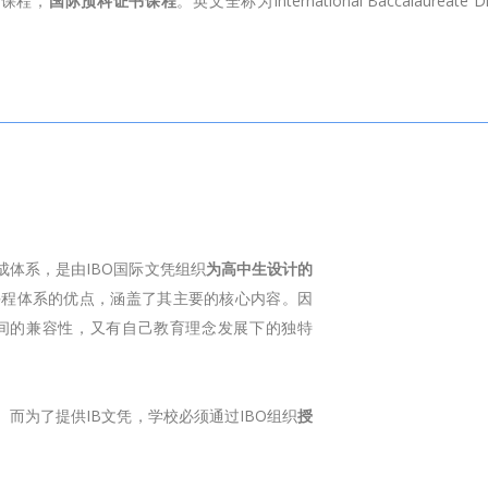
”课程，
国际预科证书课程
。英文全称为International Baccalaureate D
成体系，是由IBO国际文凭组织
为高中生设计的
课程体系的优点，涵盖了其主要的核心内容。因
之间的兼容性，又有自己教育理念发展下的独特
而为了提供IB文凭，学校必须通过IBO组织
授