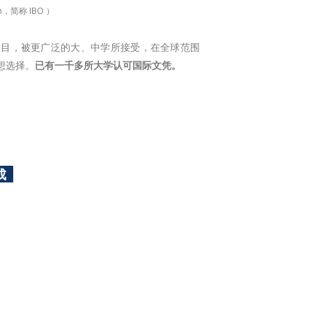
ion，简称 IBO ）
项目，被更广泛的大、中学所接受，在全球范围
想选择。
已有一千多所大学认可国际文凭。
成