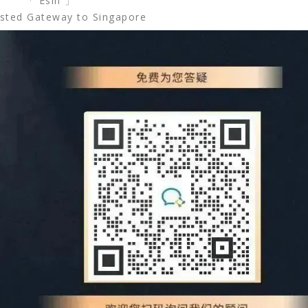
「 Esin 」
sted Gateway to Singapore