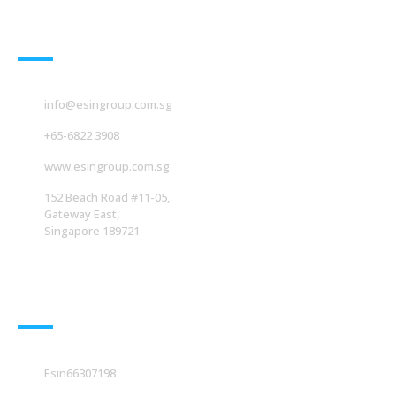
联系我们
info@esingroup.com.sg
+65-6822 3908
www.esingroup.com.sg
152 Beach Road #11-05,
Gateway East,
Singapore 189721
社交媒体
Esin66307198