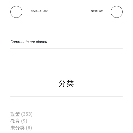
Previous Post
Next Post
Comments are closed.
分类
政策
(353)
教育
(9)
未分类
(8)