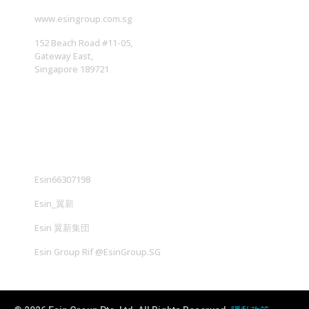
www.esingroup.com.sg
152 Beach Road #11-05,
Gateway East,
Singapore 189721
社交媒体
Esin66307198
Esin_翼新
Esin 翼新集団
Esin Group Rif @EsinGroup.SG