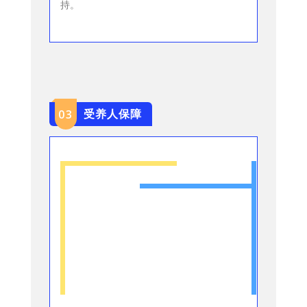
持。
受养人保障
0
3