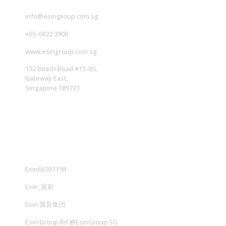
info@esingroup.com.sg
+65-6822 3908
www.esingroup.com.sg
152 Beach Road #11-05,
Gateway East,
Singapore 189721
社交媒体
Esin66307198
Esin_翼新
Esin 翼新集団
Esin Group Rif @EsinGroup.SG