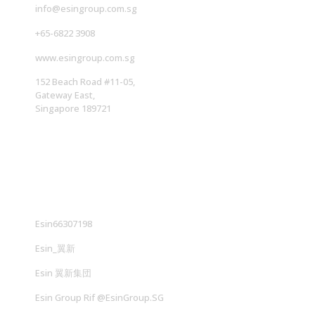
中
info@esingroup.com.sg
位
+65-6822 3908
数
财
www.esingroup.com.sg
富
152 Beach Road #11-05,
来
Gateway East,
看
Singapore 189721
，
新
社交媒体
加
坡
人
达
9
Esin66307198
万
Esin_翼新
94
90
Esin 翼新集団
美
Esin Group Rif @EsinGroup.SG
元