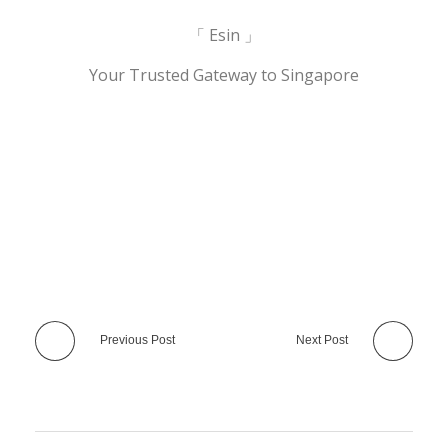
22
年
「 Esin 」
新
Your Trusted Gateway to Singapore
加
坡
人
的
总
财
富
将
达
到
1.
9
Previous Post
Next Post
万
亿
美
元