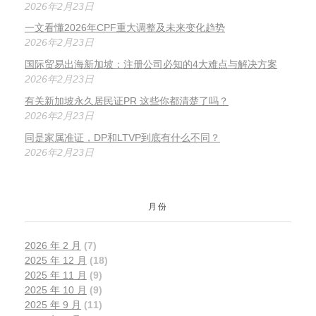
2026年2月23日
，
一文看懂2026年CPF重大调整及未来变化趋势
达
2026年2月23日
到
了
国际贸易出海新加坡：注册公司必知的4大难点与解决方案
2026年2月23日
惊
人
有关新加坡永久居民证PR 这些你都清楚了吗？
的
2026年2月23日
38
同是家属准证，DP和LTVP到底有什么不同？
万
2026年2月23日
29
57
美
月份
元
，
2026 年 2 月
(7)
成
2025 年 12 月
(18)
功
2025 年 11 月
(9)
跻
2025 年 10 月
(9)
身
2025 年 9 月
(11)