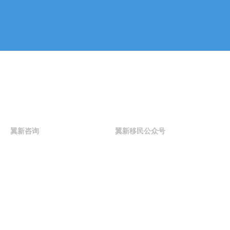
何问题，可以通过电
版
图
话或邮件与我们联
上
系。
的
一
次
重
联系我们
要
声
明
。
翼新咨询
翼新移民公众号
就
每
名
成
联系我们
年
人
的