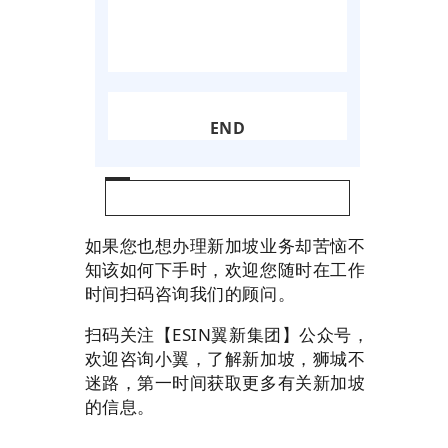
END
根
据
最
如果您也想办理新加坡业务却苦恼不
新
知该如何下手时，欢迎您随时在工作
的
时间扫码咨询我们的顾问。
数
据
扫码关注【ESIN翼新集团】公众号，
统
欢迎咨询小翼，了解新加坡，狮城不
计
迷路，第一时间获取更多有关新加坡
，
的信息。
20