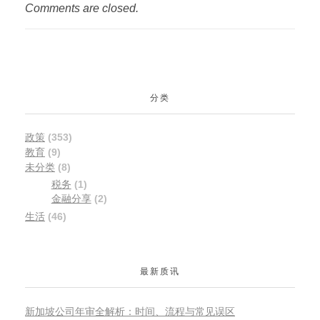
（
Comments are closed.
2.
58
万
亿
新
分类
元
）
政策
(353)
，
教育
(9)
人
未分类
(8)
均
税务
(1)
财
金融分享
(2)
富
生活
(46)
增
长
了
最新质讯
6.
26
新加坡公司年审全解析：时间、流程与常见误区
%