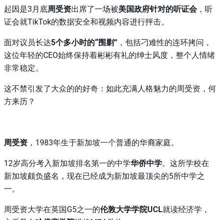
起因是3月底
周受资
出席了一场被
美国政府针对的听证会
，听
证会就TikTok的数据安全和视频内容进行抨击。
面对议员长达
5个多小时的“围剿”
，包括刁难性的连环拷问，
这位年轻的CEO始终保持着彬彬有礼的绅士风度，整个人情绪
非常稳定。
这不禁引发了大众的的好奇：如此充满人格魅力的周受资，何
方来历？
周受资
，1983年生于新加坡一个普通的华裔家庭。
12岁高分考入新加坡排名第一的中学
华侨中学
。这所学校在
新加坡颇负盛名，现在已经成为新加坡最顶尖的5所中学之
一。
周受资大学在英国G5之一的
伦敦大学学院UCL
就读经济学，