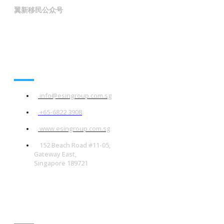
翼新移民公众号
联系我们
info@esingroup.com.sg
+65-6822 3908
www.esingroup.com.sg
152 Beach Road #11-05,
Gateway East,
Singapore 189721
社交媒体