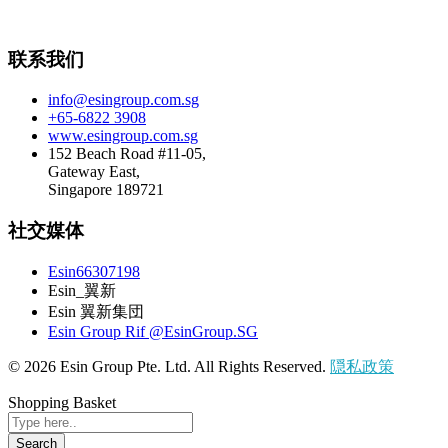
联系我们
info@esingroup.com.sg
+65-6822 3908
www.esingroup.com.sg
152 Beach Road #11-05,
Gateway East,
Singapore 189721
社交媒体
Esin66307198
Esin_翼新
Esin 翼新集団
Esin Group Rif @EsinGroup.SG
© 2026 Esin Group Pte. Ltd. All Rights Reserved.
隠私政策
Shopping Basket