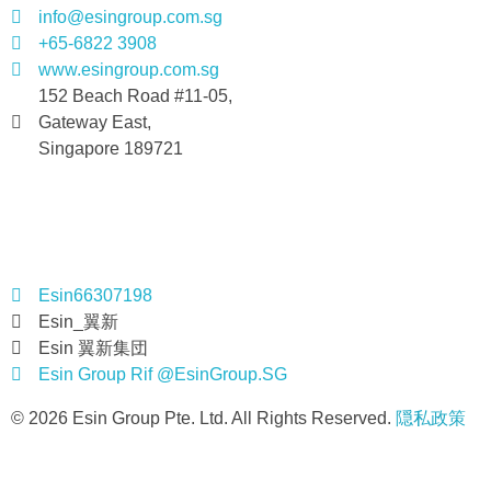
info@esingroup.com.sg
+65-6822 3908
www.esingroup.com.sg
152 Beach Road #11-05,
Gateway East,
Singapore 189721
社交媒体
Esin66307198
Esin_翼新
Esin 翼新集団
Esin Group Rif @EsinGroup.SG
© 2026 Esin Group Pte. Ltd. All Rights Reserved.
隠私政策