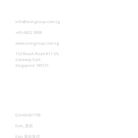
info@esingroup.com.sg
+65-6822 3908
www.esingroup.com.sg
152 Beach Road #11-05,
Gateway East,
Singapore 189721
社交媒体
Esin66307198
Esin_翼新
Esin 翼新集団