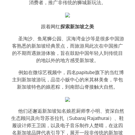
消费者，推广非传统的狮城新玩法。
跟着网红
探索新加坡之美
圣淘沙、鱼尾狮公园、滨海湾金沙等是很多中国游
客熟悉的新加坡经典景点，而旅游局此次在中国推广
的不期而遇旅游体验，旨在鼓励中国年轻人到传统目
的地以外的地方感受新加坡。
例如在微综艺视频中，四名papitube旗下的当红博
主到新加坡游玩，品尝小贩中心的米其林美食，学包
新加坡特色的娘惹粽，到南部山脊接触大自然。
他们还邂逅新加坡知名娘惹厨师李小明、资深自然
生态顾问及向导苏峇拉扎（Subaraj Rajathurai）、鞋
履设计师王卫国，以及电子音乐制作人楚晴，在这四
名新加坡品牌代表引导下，展开一段非传统的新加坡