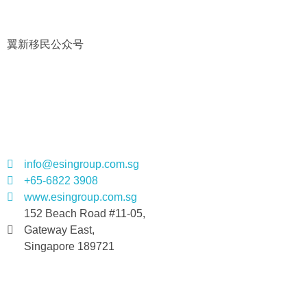
翼新移民公众号
联系我们
info@esingroup.com.sg
+65-6822 3908
www.esingroup.com.sg
152 Beach Road #11-05,
Gateway East,
Singapore 189721
社交媒体