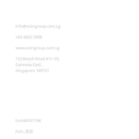
info@esingroup.com.sg
+65-6822 3908
www.esingroup.com.sg
152 Beach Road #11-05,
Gateway East,
Singapore 189721
社交媒体
Esin66307198
Esin_翼新