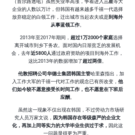
（首尔路透电）虽然失业率高涨，争着进入
三星
等大
企业的人数以万计，但韩国有越来越多千禧一代选择
放弃稳定的白领工作，迁出城市当起农夫或是
到海外
从事蓝领工作
。
2013年至2017年期间，
超过1万2000个家庭
选择
离开城市到乡下务农。面对国内日渐贫乏的发展机
会，去年
近5800人
通过政府资助的项目到海外工作，
这比2013年的数据增加了
超过两倍
。
伦敦招聘公司华德士集团韩国主管
哈里森指出，加
入工作大军的千禧一代对工作的观念已有所改变，
他
们如今较不愿意接受长时间工作，也不愿意在下班后
应酬
。
虽然这一现象不仅出现在韩国，不过劳动力市场研
究人员万家文说，
因为韩国存在等级森严的企业文
化，再加上同等实力的大学毕业生供过于求，
因此这
一问题显得更为严重。