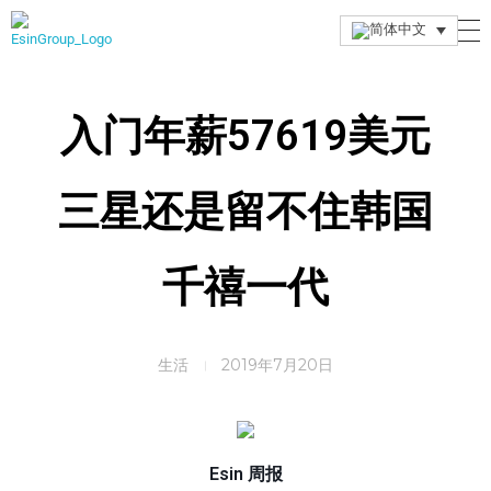
Esin Group
Esin Group Singapore
入门年薪57619美元
三星还是留不住韩国
千禧一代
生活
2019年7月20日
Esin 周报