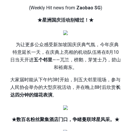
(Weekly Hit news from
Zaobao SG
)
★星洲国庆活动别错过！★
为让更多公众感受新加坡国庆庆典气氛，今年庆典
特意延长一天，在庆典上亮相的机动队伍将在8月10
日当天开进
五个邻里
——兀兰，榜鹅，芽笼士乃，碧山
和裕廊东。
大家届时能从下午约3时开始，到五大邻里现场，参与
人民协会举办的大型庆祝活动，并在晚上8时后欣赏
长
达四分钟的烟花表演
。
★数百名粉丝聚集酒店门口，争睹曼联球星风采。★