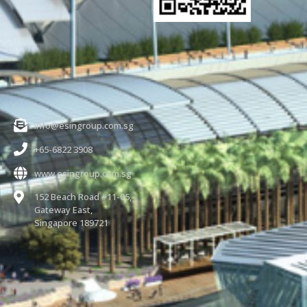
联系我们
info@esingroup.com.sg
+65-6822 3908
www.esingroup.com.sg
152 Beach Road #11-05,
Gateway East,
Singapore 189721
社交媒体