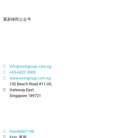
翼新移民公众号
联系我们
info@esingroup.com.sg
+65-6822 3908
www.esingroup.com.sg
152 Beach Road #11-05,
Gateway East,
Singapore 189721
社交媒体
Esin66307198
Esin_翼新