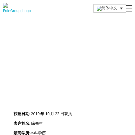
Esin Group
Esin Group Singapore
成功案例
背景简介
获批日期:
2019 年 10 月 22 日获批
客户姓名:
陈先生
最高学历:
本科学历