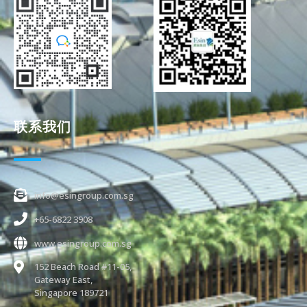
联系我们
info@esingroup.com.sg
+65-6822 3908
www.esingroup.com.sg
152 Beach Road #11-05,
Gateway East,
Singapore 189721