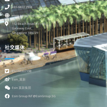
+65-6822 3908
www.esingroup.com.sg
152 Beach Road #11-05,
Gateway East,
Singapore 189721
社交媒体
Esin66307198
Esin_翼新
Esin 翼新集団
Esin Group Rif @EsinGroup.SG