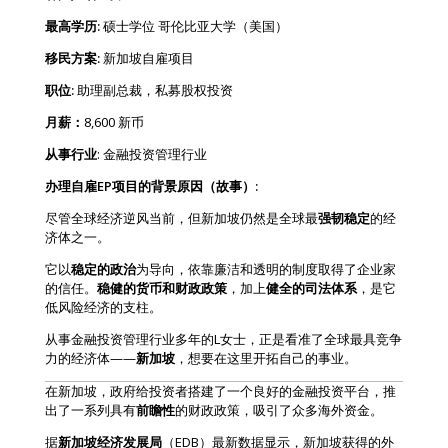
最高学历:
硕士学位 哥伦比亚大学（美国）
移民方案:
新加坡自雇项目
职位:
助理副总裁，私募股权投资
月薪：
8,600 新币
从事行业
: 金融投资管理行业
办理自雇EP项目的背景原因（故事）:
尽管全球经济逆风当前，但新加坡仍然是全球最
强韧稳定
的经
济体之一。
它以
稳定的政治
为导向，依靠廉洁和透明的制度取得了企业家
的信任。
稳健的货币和财政政策
，加上
健全的司法体系
，是它
低风险经济的支柱。
从事金融投资管理行业多年的L女士，正是看准了全球最具竞争
力的经济体——
新加坡
，想要在这里开拓自己的事业。
在新加坡，政府给投资者搭建了一个良好的金融投资平台，推
出了一系列具有
前瞻性
的财政政策，吸引了众多海外资金。
据
新加坡经济发展局
（EDB）最新数据显示，新加坡获得的外