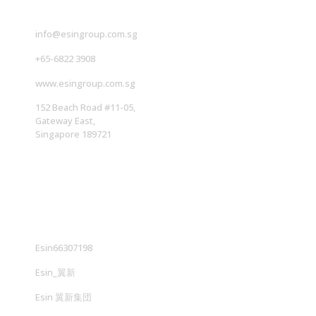
info@esingroup.com.sg
+65-6822 3908
www.esingroup.com.sg
152 Beach Road #11-05,
Gateway East,
Singapore 189721
社交媒体
Esin66307198
Esin_翼新
Esin 翼新集団